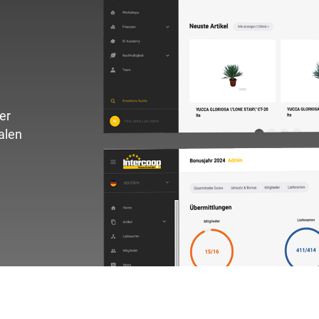
er
alen