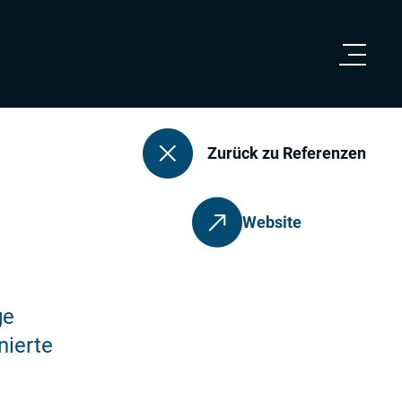
Let's talk!
Referenzen
Zurück zu Referenzen
Website/Webshops
Website
Web-Applikationen
AI Agents
ge
nierte
Video-Animationen