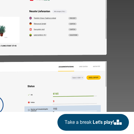
Take a break
Let's play!